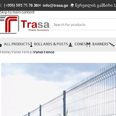
☏
(+995) 593 75 76 36
✉
info@trasa.ge
🌍 წერეთლის გამზირი 1
Skip to navigation
Skip to main content
ALL PRODUCTS
BOLLARDS & POSTS
CONES
BARRIERS
Home
/
Panel Fence
/
Panel Fence