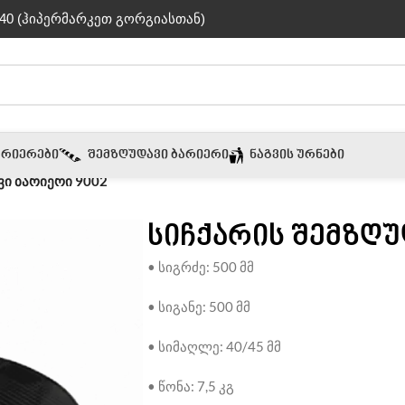
40 (ჰიპერმარკეთ გორგიასთან)
ᲐᲠᲘᲔᲠᲔᲑᲘ
ᲨᲔᲛᲖᲦᲣᲓᲐᲕᲘ ᲑᲐᲠᲘᲔᲠᲘ
ᲜᲐᲒᲕᲘᲡ ᲣᲠᲜᲔᲑᲘ
ვი ბარიერი 9002
სიჩქარის შემზღუ
• სიგრძე: 500 მმ
• სიგანე: 500 მმ
• სიმაღლე: 40/45 მმ
• წონა: 7,5 კგ