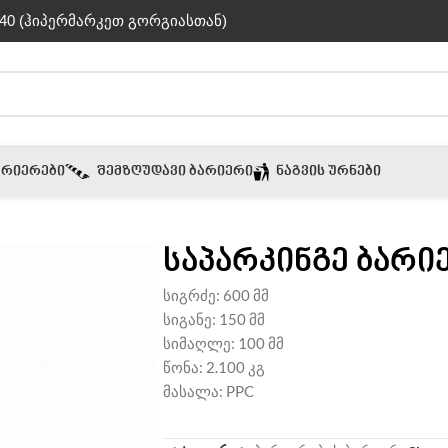
40 (ჰიპერმარკეთ გორგიასთან)
ᲐᲠᲘᲔᲠᲔᲑᲘ
ᲨᲔᲛᲖᲦᲣᲓᲐᲕᲘ ᲑᲐᲠᲘᲔᲠᲘ
ᲜᲐᲒᲕᲘᲡ ᲣᲠᲜᲔᲑᲘ
საპარკინგე ბარი
სიგრძე: 600 მმ
სიგანე: 150 მმ
სიმაღლე: 100 მმ
წონა: 2.100 კგ
მასალა: PPC