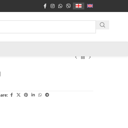
ე
are: