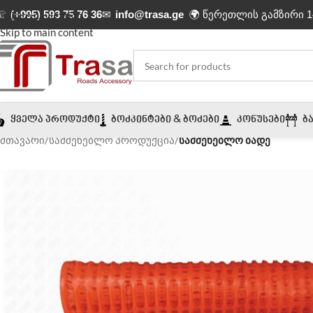
☏
(+995) 593 75 76 36
✉
info@trasa.ge
🌍 წერეთლის გამზირი 1
Skip to navigation
Skip to main content
ᲧᲕᲔᲚᲐ ᲞᲠᲝᲓᲣᲥᲢᲘ
ᲑᲝᲫᲙᲘᲜᲢᲔᲑᲘ & ᲑᲝᲫᲔᲑᲘ
ᲙᲝᲜᲣᲡᲔᲑᲘ
Ბ
მთავარი
/
სამშენებლო პროდუქცია
/
სამშენებლო ბადე