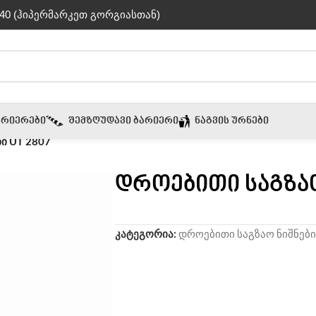
40 (ჰიპერმარკეთ გორგიასთან)
ᲐᲠᲘᲔᲠᲔᲑᲘ
ᲨᲔᲛᲖᲦᲣᲓᲐᲕᲘ ᲑᲐᲠᲘᲔᲠᲘ
ᲜᲐᲒᲕᲘᲡ ᲣᲠᲜᲔᲑᲘ
ი UT 2807
დროებითი საგზაო
კატეგორია:
დროებითი საგზაო ნიშნები